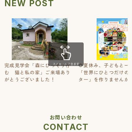
NEW POST
スクロールできます
完成見学会「森にひっそり佇
🌻夏休み、子どもと一
む 猫と私の家」ご来場あり
「世界にひとつだけの
がとうございました！
ター」を作りませんか？
お問い合わせ
CONTACT