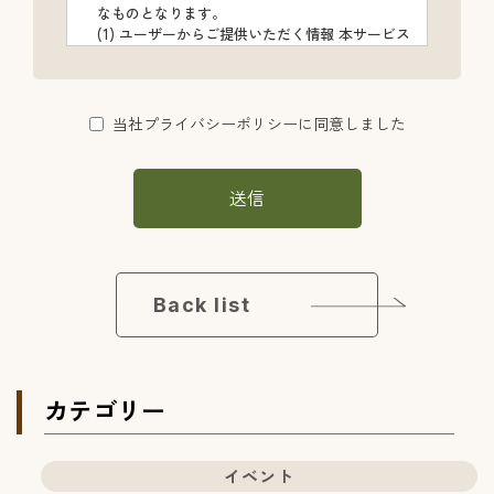
なものとなります。
(1) ユーザーからご提供いただく情報 本サービス
を利用するために、または本サービスの利用を
通じてユーザーからご提供いただく情報は以下
のとおりです。
・氏名、生年月日、性別、職業等プロフィール
当社プライバシーポリシーに同意しました
に関する情報
・メールアドレス、電話番号、住所等連絡先に
関する情報
送信
・ユーザーの肖像を含む静止画情報
・入力フォームその他当社が定める方法を通じ
てユーザーが入力または送信する情報
(2) ユーザーが本サービスの利用において、他の
サービスと連携を許可することにより、当該他
Back list
のサービスからご提供いただく情報
ユーザーが、本サービスを利用するにあたり、
ソーシャルネットワーキングサービス等の他の
サービスとの連携を許可した場合には、その許
可の際にご同意いただいた内容に基づき、以下
カテゴリー
の情報を当該外部サービスから収集します。
・当該外部サービスでユーザーが利用するID
・その他当該外部サービスのプライバシー設定
によりユーザーが連携先に開示を認めた情報
イベント