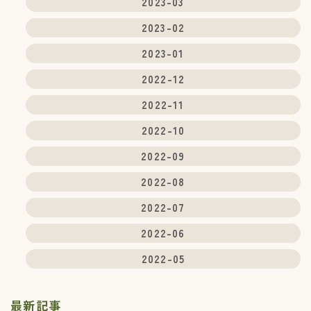
2023-03
2023-02
5.第三者提供
2023-01
当社は、利用者情報のうち、個人情報について
は、あらかじめユーザーの同意を得ないで、第三
2022-12
者に提供しません。但し、次に掲げる必要があり
第三者に提供する場合はこの限りではありませ
2022-11
ん。
(1) 当社が利用目的の達成に必要な範囲内におい
2022-10
て個人情報の取扱いの全部または一部を委託す
る場合
2022-09
(2) 合併その他の事由による事業の承継に伴って
個人情報が提供される場合
2022-08
(3) 第4項の定めに従って、提携先または情報収集
モジュール提供者へ個人情報が提供される場合
2022-07
(4) 国の機関もしくは地方公共団体またはその委
託を受けた者が法令の定める事務を遂行するこ
2022-06
とに対して協力する必要がある場合であって、
ユーザーの同意を得ることによって当該事務の
2022-05
遂行に支障を及ぼすおそれがある場合
(5) その他、個人情報の保護に関する法律（以下
「個人情報保護法」といいます。）その他の法
最新記事
令で認められる場合