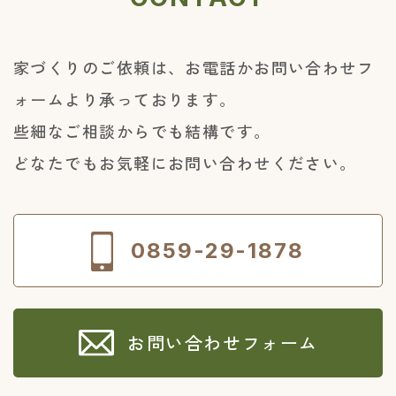
⑤従業員の入退出管理、持ち込み機器の制限、個
人データを取り扱う機器及び電子媒体・書類の
盗難・紛失等を防止するための持ち出し制限・
管理等の物理的安全管理措置
家づくりのご依頼は、お電話かお問い合わせフ
⑥個人データを取り扱う情報システムに対する外
部からの不正アクセス又は不正ソフトウェアか
ォームより承っております。
ら保護するシステムの導入等の技術的安全管理
措置
些細なご相談からでも結構です。
どなたでもお気軽にお問い合わせください。
7.個人情報の開示等
当社は、ユーザーご本人または代理人から、個人
情報保護法の定めに基づき個人情報の利用目的の
通知、開示、内容の訂正、追加又は削除、利用の
0859-29-1878
停止、消去及び第三者への提供停止、第三者提供
記録の開示（以下、「開示等」）を求められたと
きは、ユーザーご本人またはその代理人からのご
請求であることを確認の上で、ユーザーまたはそ
の代理人に対し、遅滞なく開示を行います（当該
お問い合わせフォーム
個人情報が存在しないときにはその旨を通知いた
します。）。但し、個人情報保護法その他の法令
により、当社が開示の義務を負わない場合は、こ