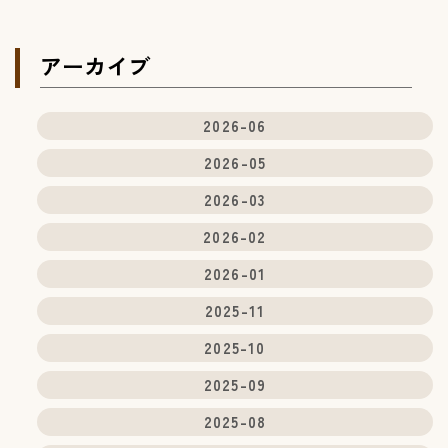
(3) ユーザーが本サービスを利用するにあたっ
て、当社が収集する情報
当社は、本サービスへのアクセス状況やそのご
利用方法に関する情報を収集することがありま
アーカイブ
す。これには以下の情報が含まれます。
・リファラ
・IPアドレス
2026-06
・サーバーアクセスログに関する情報
・Cookie、ADID、IDFAその他の識別子​​​​​​​
2026-05
(4) ユーザーが本サービスを利用するにあたっ
て、当社がユーザーの個別同意に基づいて収集
2026-03
する情報
当社は、ユーザーが3-1に定める方法により個別
2026-02
に同意した場合、当社は以下の情報を利用中の
端末から収集します。
2026-01
・位置情報
2025-11
2.利用目的
2025-10
2025-09
本サービスのサービス提供にかかわる利用者情報
の具体的な利用目的は以下のとおりです。
2025-08
(1) 本サービスに関する登録の受付、本人確認、
ユーザー認証、ユーザー設定の記録、利用料金