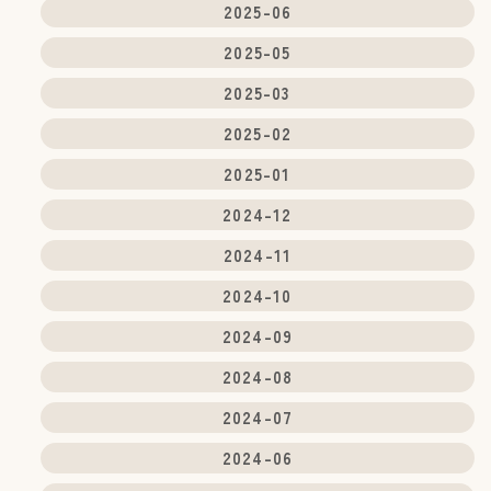
2025-06
の決済計算等本サービスの提供、維持、保護及
び改善のため
2025-05
(2) ユーザーのトラフィック測定及び行動測定の
ため
2025-03
(3) 広告の配信、表示及び効果測定のため
(4) 本サービスに関するご案内、お問い合わせ等
2025-02
への対応のため
(5) 本サービスに関する当社の規約、ポリシー等
2025-01
（以下「規約等」といいます。）に違反する行
為に対する対応のため
2024-12
(6) 本サービスに関する規約等の変更などを通知
するため
2024-11
2024-10
3.通知・公表または同意取得の方法、利用中止
要請の方法
2024-09
3-1 以下の利用者情報については、その収集が行
2024-08
われる前にユーザーの同意を得るものとしま
す。
2024-07
・位置情報
2024-06
3-2 ユーザーは、本サービスの所定の設定を行う
ことにより、利用者情報の全部または一部につ