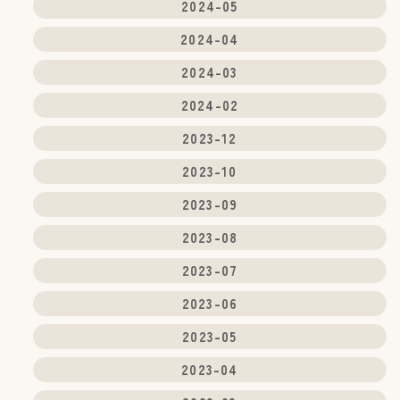
2024-05
いてその収集又は利用の停止を求めることがで
き、この場合、当社は速やかに、当社の定める
2024-04
ところに従い、その利用を停止します。なお利
用者情報の項目によっては、その収集または利
2024-03
用が本サービスの前提となるため、当社所定の
方法により本サービスを退会した場合に限り、
2024-02
当社はその収集又は利用を停止します。
2023-12
4.外部送信、第三者提供、情報収集モジュール
2023-10
の有無
2023-09
4-1 本サービスでは、以下の提携先が、ユーザー
の端末にCookieを保存し、これを利用して利用
2023-08
者情報を蓄積及び利用している場合がありま
す。
2023-07
(1) 提携先：matomo
(2) 上記提携先のプライバシーポリシーのURL：
2023-06
https://matomo.org/privacy-policy/
(3) 上記提携先のオプトアウト（無効化）URL：
2023-05
https://matomo.org/privacy-policy/
(4) 利用目的：本サイトの閲覧状況及び当社サイ
2023-04
トを含む広告効果等の情報を解析するため