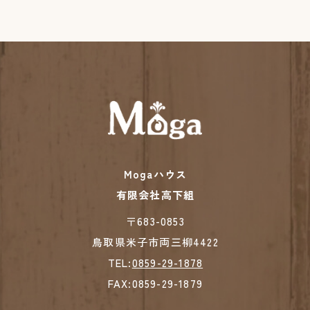
の限りではありません。なお、個人情報の開示に
つきましては、手数料（1件あたり1,000円）を頂
戴しておりますので、あらかじめ御了承くださ
い。
8.お問い合わせ窓口
ご意見、ご質問、苦情のお申出その他利用者情報
の取扱いに関するお問い合わせは、下記の窓口ま
でお願いいたします。
住所：〒683-0853 鳥取県米子市両三柳4422
〒000-0000
Mogaハウス
個人情報取扱責任者：髙下 洋一
有限会社高下組
0859-29-1878
TEL：
​​​​​​​〒683-0853
【2023年6月1日制定】
代表 髙下 洋一
鳥取県米子市両三柳4422
TEL:
0859-29-1878
FAX:0859-29-1879