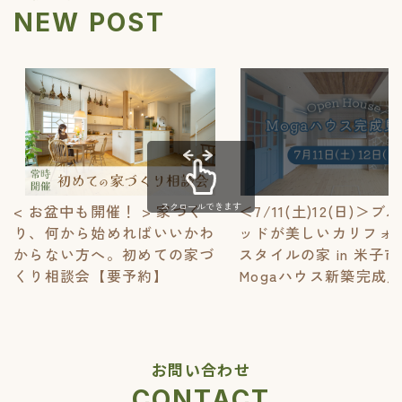
NEW POST
6.安全管理措置
個人情報への不正アクセス、個人情報の漏えい、
滅失、又はき損の予防及び是正のため、当社内に
おいて規程を整備し安全対策に努めます。以上の
目的を達するため、当社は以下の措置を講じてい
ます。
①個人情報・個人データの適正な取扱いのため、
法令及びガイドライン所定が定める各対応を実
施するに当たっての基本方針の策定
スクロールできます
< お盆中も開催！ > 家づく
＜7/11(土)12(日)＞
②取得・利用・保存・提供・削除・廃棄等の各対
り、何から始めればいいかわ
ッドが美しいカリフォ
応及び責任者と役割を定めた各種規定の策定
からない方へ。初めての家づ
スタイルの家 in 米子市
③責任者の設置、個人データを取り扱う従業員及
び取扱い個人データの範囲の明確化、法及び規
くり相談会【要予約】
Mogaハウス新築完成
程に違反している事実又は兆候を把握した場合
の責任者への報告連絡体制の整備、取扱い状況
に関する定期点検等の組織的安全管理措置
④個人データについての秘密保持に関する事項を
就業規則に記載し、個人データの取扱いに関す
お問い合わせ
る留意事項について定期研修を実施する等の人
的安全管理措置
CONTACT