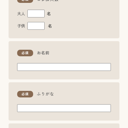
大人
名
子供
名
お名前
必須
ふりがな
必須