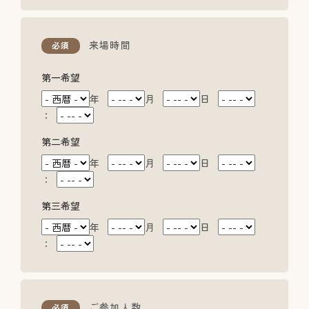
来場時間
必須
第一希望
年
月
日
：
第二希望
年
月
日
：
第三希望
年
月
日
：
ご参加人数
必須